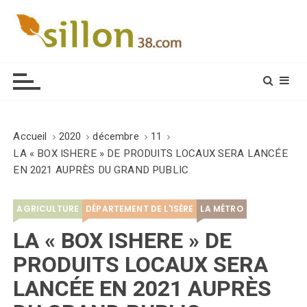
S
k
i
Le journal du monde rural
p
t
o
c
o
Accueil
2020
décembre
11
n
LA « BOX ISHERE » DE PRODUITS LOCAUX SERA LANCÉE
t
EN 2021 AUPRÈS DU GRAND PUBLIC
e
n
AGRICULTURE
DÉPARTEMENT DE L'ISÈRE
LA MÉTRO
t
LA « BOX ISHERE » DE
PRODUITS LOCAUX SERA
LANCÉE EN 2021 AUPRÈS