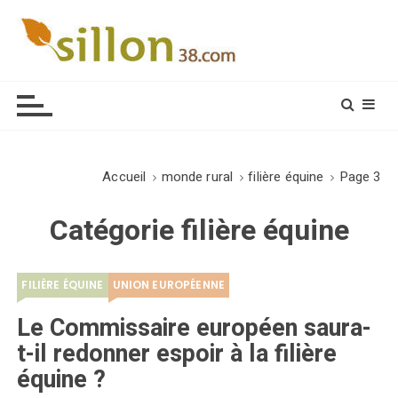
S
k
i
Le journal du monde rural
p
t
o
c
o
Accueil
monde rural
filière équine
Page 3
n
t
Catégorie
filière équine
e
n
t
FILIÈRE ÉQUINE
UNION EUROPÉENNE
Le Commissaire européen saura-
t-il redonner espoir à la filière
équine ?