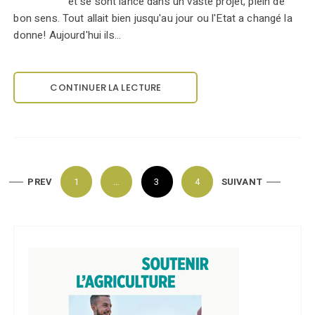
et se sont lancé dans un vaste projet, plein de
bon sens. Tout allait bien jusqu'au jour ou l'Etat a changé la
donne! Aujourd'hui ils…
CONTINUER LA LECTURE
P
PREV
1
…
3
4
SUIVANT
a
g
i
n
a
t