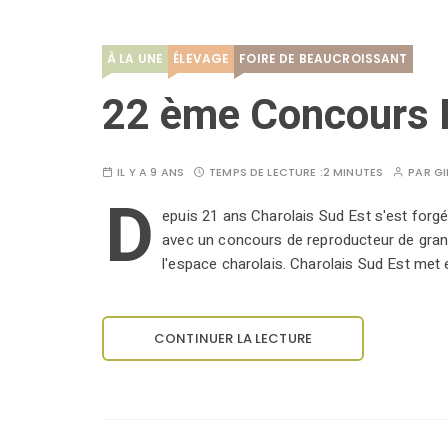
À LA UNE
ÉLEVAGE
FOIRE DE BEAUCROISSANT
22 ème Concours R
IL Y A 9 ANS
TEMPS DE LECTURE :
2 MINUTES
PAR
GI
D
epuis 21 ans Charolais Sud Est s'est forg
avec un concours de reproducteur de grande
l'espace charolais. Charolais Sud Est met 
CONTINUER LA LECTURE