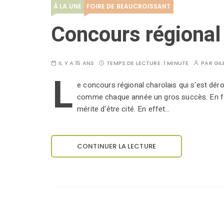
À LA UNE
FOIRE DE BEAUCROISSANT
Concours régional
IL Y A 15 ANS
TEMPS DE LECTURE :
1 MINUTE
PAR
GIL
L
e concours régional charolais qui s'est déro
comme chaque année un gros succès. En fait
mérite d'être cité. En effet…
CONTINUER LA LECTURE