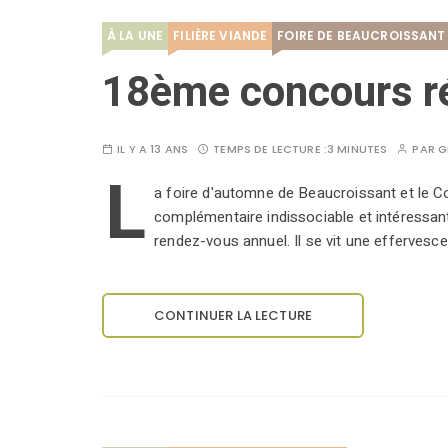
À LA UNE
FILIÈRE VIANDE
FOIRE DE BEAUCROISSANT
18ème concours ré
IL Y A 13 ANS
TEMPS DE LECTURE :
3 MINUTES
PAR
G
L
a foire d'automne de Beaucroissant et le 
complémentaire indissociable et intéressan
rendez-vous annuel. Il se vit une effervesc
CONTINUER LA LECTURE