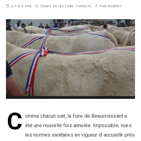
IL Y A 5 ANS
TEMPS DE LECTURE :
1 MINUTE
PAR
GILBERT
C
omme chacun sait, la foire de Beaucroissant a
été une nouvelle fois annulée. Impossible, vues
les normes sanitaires en vigueur d’ accueillir près