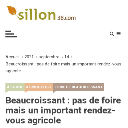
S
k
i
Le journal du monde rural
p
t
o
c
o
Accueil
2021
septembre
14
n
Beaucroissant : pas de foire mais un important rendez-vous
t
agricole
e
n
À LA UNE
AGRICULTURE
FOIRE DE BEAUCROISSANT
t
Beaucroissant : pas de foire
mais un important rendez-
vous agricole