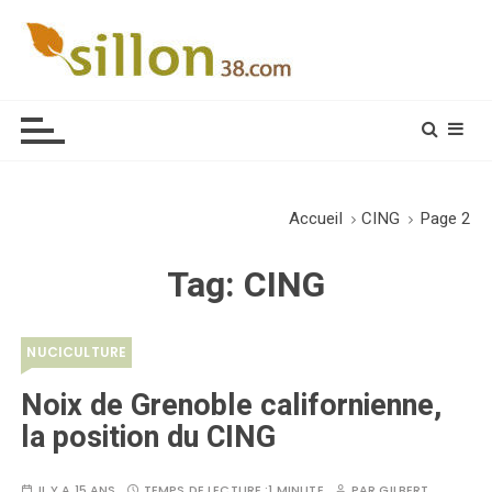
S
k
i
Le journal du monde rural
p
t
o
c
o
Accueil
CING
Page 2
n
t
Tag:
CING
e
n
t
NUCICULTURE
Noix de Grenoble californienne,
la position du CING
IL Y A 15 ANS
TEMPS DE LECTURE :
1 MINUTE
PAR
GILBERT