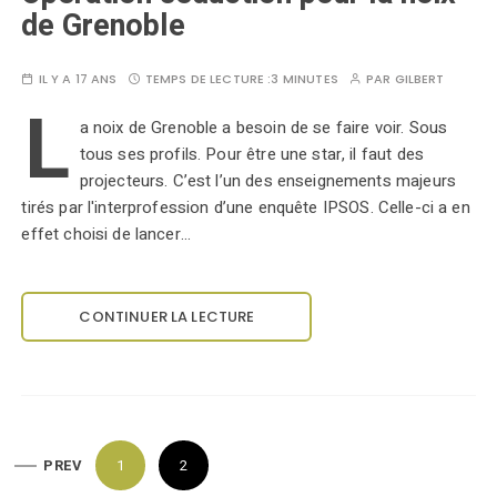
de Grenoble
IL Y A 17 ANS
TEMPS DE LECTURE :
3 MINUTES
PAR
GILBERT
L
a noix de Grenoble a besoin de se faire voir. Sous
tous ses profils. Pour être une star, il faut des
projecteurs. C’est l’un des enseignements majeurs
tirés par l'interprofession d’une enquête IPSOS. Celle-ci a en
effet choisi de lancer…
CONTINUER LA LECTURE
P
PREV
1
2
a