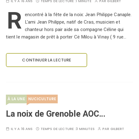
IL Y A 16 ANS
TEMPS DE LECTURE :
1 MINUTE
PAR
GILBERT
R
encontré à la fête de la noix: Jean Philippe Canaple.
L'ami Jean Philippe, natif de Cras, musicien et
chanteur hors pair aide sa compagne Céline qui
tient le magasin de prêt à porter Cë Milou à Vinay ( 9 rue…
CONTINUER LA LECTURE
À LA UNE
NUCICULTURE
La noix de Grenoble AOC…
IL Y A 16 ANS
TEMPS DE LECTURE :
3 MINUTES
PAR
GILBERT