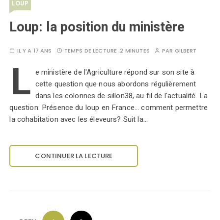
LOUP
Loup: la position du ministère
IL Y A 17 ANS
TEMPS DE LECTURE :
2 MINUTES
PAR
GILBERT
L
e ministère de l'Agriculture répond sur son site à
cette question que nous abordons régulièrement
dans les colonnes de sillon38, au fil de l'actualité. La
question: Présence du loup en France... comment permettre
la cohabitation avec les éleveurs? Suit la…
CONTINUER LA LECTURE
P