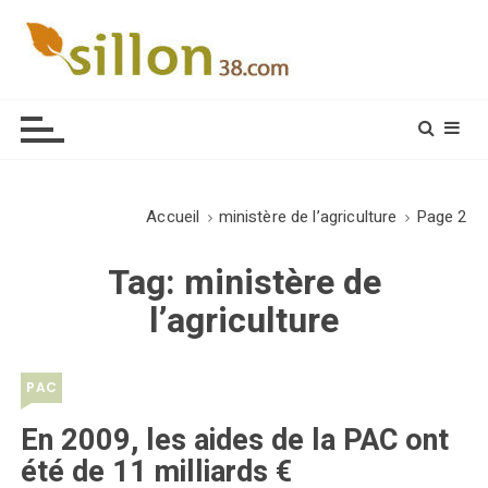
S
k
i
Le journal du monde rural
p
t
o
c
o
Accueil
ministère de l’agriculture
Page 2
n
t
Tag:
ministère de
e
l’agriculture
n
t
PAC
En 2009, les aides de la PAC ont
été de 11 milliards €