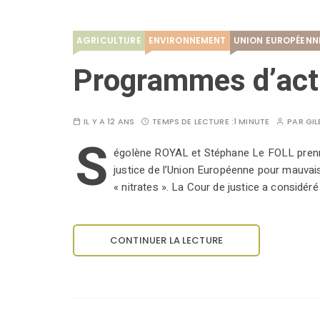
AGRICULTURE
ENVIRONNEMENT
UNION EUROPÉENN
Programmes d’acti
IL Y A 12 ANS
TEMPS DE LECTURE :
1 MINUTE
PAR
GIL
S
égolène ROYAL et Stéphane Le FOLL prenne
justice de l’Union Européenne pour mauvaise
« nitrates ». La Cour de justice a considér
CONTINUER LA LECTURE