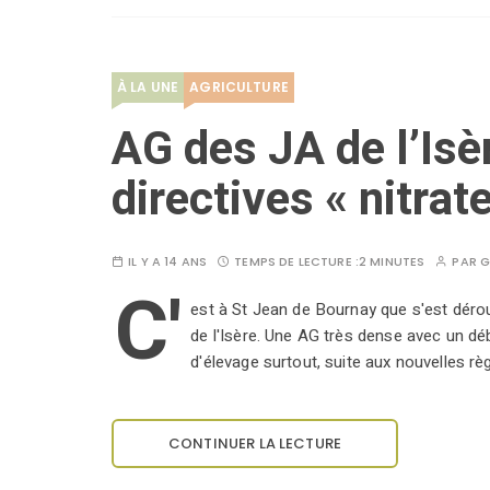
À LA UNE
AGRICULTURE
AG des JA de l’Isèr
directives « nitrat
IL Y A 14 ANS
TEMPS DE LECTURE :
2 MINUTES
PAR
G
C'
est à St Jean de Bournay que s'est dérou
de l'Isère. Une AG très dense avec un déb
d'élevage surtout, suite aux nouvelles r
CONTINUER LA LECTURE