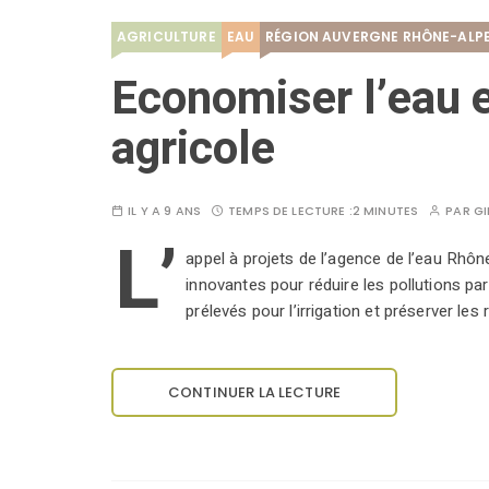
AGRICULTURE
EAU
RÉGION AUVERGNE RHÔNE-ALP
Economiser l’eau et
agricole
IL Y A 9 ANS
TEMPS DE LECTURE :
2 MINUTES
PAR
GI
L’
appel à projets de l’agence de l’eau Rhô
innovantes pour réduire les pollutions par
prélevés pour l’irrigation et préserver le
CONTINUER LA LECTURE