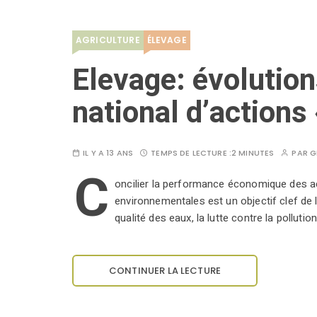
AGRICULTURE
ÉLEVAGE
Elevage: évolutio
national d’actions 
IL Y A 13 ANS
TEMPS DE LECTURE :
2 MINUTES
PAR
G
C
oncilier la performance économique des ac
environnementales est un objectif clef de 
qualité des eaux, la lutte contre la pollutio
CONTINUER LA LECTURE