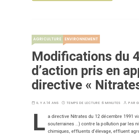
AGRICULTURE
ENVIRONNEMENT
Modifications du
d’action pris en ap
directive « Nitrate
IL Y A 14 ANS
TEMPS DE LECTURE :
6 MINUTES
PAR
G
L
a directive Nitrates du 12 décembre 1991 vi
souterraines ...) contre la pollution par les 
chimiques, effluents d’élevage, effluent agro