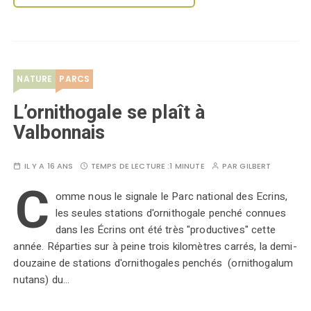
NATURE
PARCS
L’ornithogale se plaît à
Valbonnais
IL Y A 16 ANS
TEMPS DE LECTURE :
1 MINUTE
PAR
GILBERT
C
omme nous le signale le Parc national des Ecrins,
les seules stations d'ornithogale penché connues
dans les Écrins ont été très "productives" cette
année. Réparties sur à peine trois kilomètres carrés, la demi-
douzaine de stations d'ornithogales penchés (ornithogalum
nutans) du…