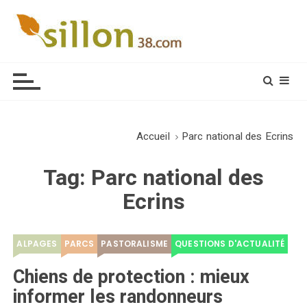
S
k
i
Le journal du monde rural
p
t
o
c
o
Accueil
Parc national des Ecrins
n
t
Tag:
Parc national des
e
Ecrins
n
t
ALPAGES
PARCS
PASTORALISME
QUESTIONS D'ACTUALITÉ
Chiens de protection : mieux
informer les randonneurs