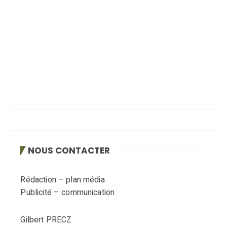
NOUS CONTACTER
Rédaction – plan média
Publicité – communication
Gilbert PRECZ
TEL : 06 80 32 80 49
Mail : gilbertp@sillon38.com