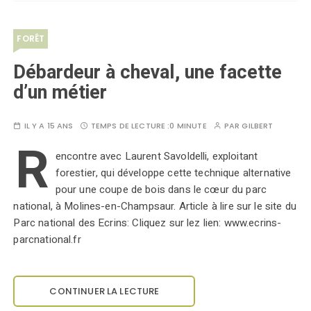
FORÊT
Débardeur à cheval, une facette
d’un métier
IL Y A 15 ANS
TEMPS DE LECTURE :
0 MINUTE
PAR
GILBERT
R
encontre avec Laurent Savoldelli, exploitant
forestier, qui développe cette technique alternative
pour une coupe de bois dans le cœur du parc
national, à Molines-en-Champsaur. Article à lire sur le site du
Parc national des Ecrins: Cliquez sur lez lien: www.ecrins-
parcnational.fr
CONTINUER LA LECTURE