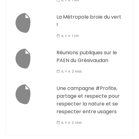
IL Y A 1 AN
La Métropole broie du vert
!
IL Y A 1 AN
Réunions publiques sur le
PAEN du Grésivaudan
IL Y A 2 ANS
Une campagne #Profite,
partage et respecte pour
respecter la nature et se
respecter entre usagers
IL Y A 2 ANS