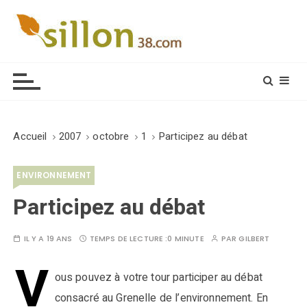
S
k
i
Le journal du monde rural
p
t
o
c
o
Accueil
2007
octobre
1
Participez au débat
n
t
ENVIRONNEMENT
e
n
Participez au débat
t
IL Y A 19 ANS
TEMPS DE LECTURE :
0 MINUTE
PAR
GILBERT
V
ous pouvez à votre tour participer au débat
consacré au Grenelle de l’environnement. En