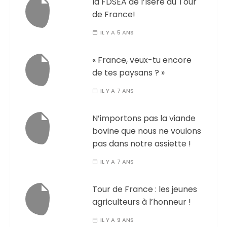
la FDSEA de l’Isère au Tour
de France!
IL Y A 5 ANS
« France, veux-tu encore
de tes paysans ? »
IL Y A 7 ANS
N’importons pas la viande
bovine que nous ne voulons
pas dans notre assiette !
IL Y A 7 ANS
Tour de France : les jeunes
agriculteurs à l’honneur !
IL Y A 9 ANS