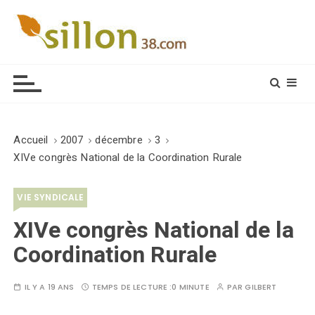
S
k
i
Le journal du monde rural
p
t
o
c
o
Accueil
2007
décembre
3
n
XIVe congrès National de la Coordination Rurale
t
e
VIE SYNDICALE
n
t
XIVe congrès National de la
Coordination Rurale
IL Y A 19 ANS
TEMPS DE LECTURE :
0 MINUTE
PAR
GILBERT