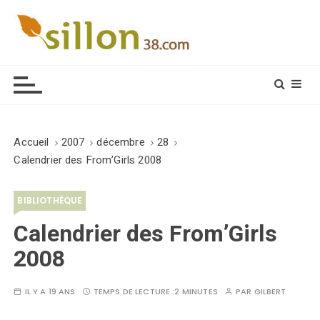
S
k
i
Le journal du monde rural
p
t
o
c
o
Accueil
2007
décembre
28
n
Calendrier des From’Girls 2008
t
e
BIBLIOTHÈQUE
n
t
Calendrier des From’Girls
2008
IL Y A 19 ANS
TEMPS DE LECTURE :
2 MINUTES
PAR
GILBERT