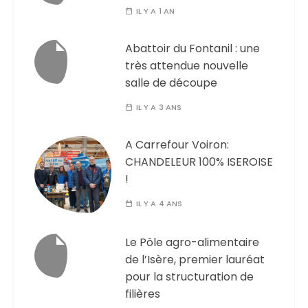
IL Y A 1 AN
Abattoir du Fontanil : une
très attendue nouvelle
salle de découpe
IL Y A 3 ANS
A Carrefour Voiron:
CHANDELEUR 100% ISEROISE
!
IL Y A 4 ANS
Le Pôle agro-alimentaire
de l’Isère, premier lauréat
pour la structuration de
filières