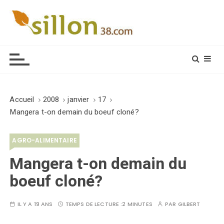
S
k
i
Le journal du monde rural
p
t
o
c
o
Accueil
2008
janvier
17
n
Mangera t-on demain du boeuf cloné?
t
e
AGRO-ALIMENTAIRE
n
t
Mangera t-on demain du
boeuf cloné?
IL Y A 19 ANS
TEMPS DE LECTURE :
2 MINUTES
PAR
GILBERT