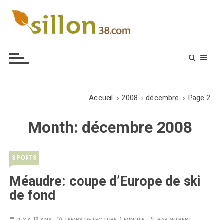
S
k
i
Le journal du monde rural
p
t
o
c
o
Accueil
2008
décembre
Page 2
n
t
Month:
décembre 2008
e
n
t
SPORTS
Méaudre: coupe d’Europe de ski
de fond
IL Y A 18 ANS
TEMPS DE LECTURE :
1 MINUTE
PAR
GILBERT