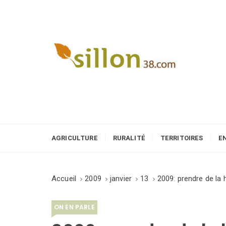
S
k
i
p
t
o
Le journal du monde rural
c
o
n
t
e
AGRICULTURE
RURALITÉ
TERRITOIRES
E
n
t
Accueil
2009
janvier
13
2009: prendre de la 
ON EN PARLE