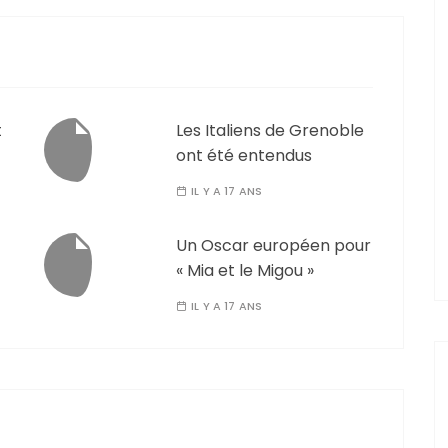
t
Les Italiens de Grenoble
ont été entendus
IL Y A 17 ANS
Un Oscar européen pour
« Mia et le Migou »
IL Y A 17 ANS