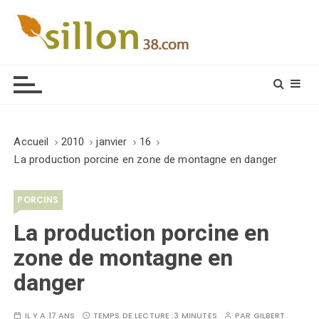
S
k
i
Le journal du monde rural
p
t
o
c
o
Accueil
2010
janvier
16
n
La production porcine en zone de montagne en danger
t
e
PORCINS
n
t
La production porcine en
zone de montagne en
danger
IL Y A 17 ANS
TEMPS DE LECTURE :
3 MINUTES
PAR
GILBERT