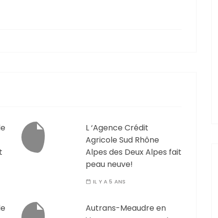
le
L ‘Agence Crédit
Agricole Sud Rhône
t
Alpes des Deux Alpes fait
peau neuve!
IL Y A 5 ANS
le
Autrans-Meaudre en