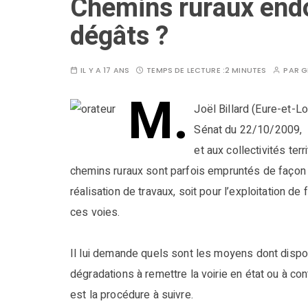
Chemins ruraux end
dégâts ?
IL Y A 17 ANS
TEMPS DE LECTURE :
2 MINUTES
PAR
G
M.
Joël Billard (Eure-et-L
Sénat du 22/10/2009, app
et aux collectivités ter
chemins ruraux sont parfois empruntés de façon i
réalisation de travaux, soit pour l’exploitation d
ces voies.
Il lui demande quels sont les moyens dont disp
dégradations à remettre la voirie en état ou à con
est la procédure à suivre.