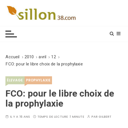
S
k
i
Le journal du monde rural
p
t
o
c
o
Accueil
2010
avril
12
n
FCO: pour le libre choix de la prophylaxie
t
e
ÉLEVAGE
PROPHYLAXIE
n
t
FCO: pour le libre choix de
la prophylaxie
IL Y A 16 ANS
TEMPS DE LECTURE :
1 MINUTE
PAR
GILBERT