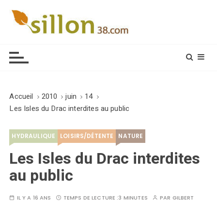
S
k
i
Le journal du monde rural
p
t
o
c
o
Accueil
2010
juin
14
n
Les Isles du Drac interdites au public
t
e
HYDRAULIQUE
LOISIRS/DÉTENTE
NATURE
n
t
Les Isles du Drac interdites
au public
IL Y A 16 ANS
TEMPS DE LECTURE :
3 MINUTES
PAR
GILBERT