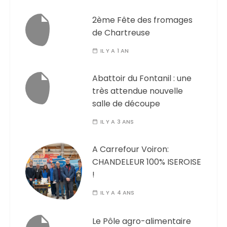
2ème Fête des fromages
de Chartreuse
IL Y A 1 AN
Abattoir du Fontanil : une
très attendue nouvelle
salle de découpe
IL Y A 3 ANS
A Carrefour Voiron:
CHANDELEUR 100% ISEROISE
!
IL Y A 4 ANS
Le Pôle agro-alimentaire