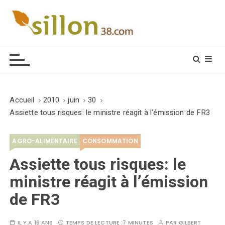
S
k
i
Le journal du monde rural
p
t
o
c
o
Accueil
2010
juin
30
n
Assiette tous risques: le ministre réagit à l’émission de FR3
t
e
AGRO-ALIMENTAIRE
CONSOMMATION
n
t
Assiette tous risques: le
ministre réagit à l’émission
de FR3
IL Y A 16 ANS
TEMPS DE LECTURE :
7 MINUTES
PAR
GILBERT