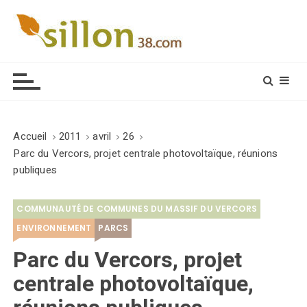
S
k
i
Le journal du monde rural
p
t
o
c
o
Accueil
2011
avril
26
n
Parc du Vercors, projet centrale photovoltaïque, réunions
t
publiques
e
n
COMMUNAUTÉ DE COMMUNES DU MASSIF DU VERCORS
t
ENVIRONNEMENT
PARCS
Parc du Vercors, projet
centrale photovoltaïque,