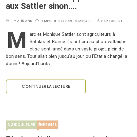
aux Sattler sinon….
IL Y A 15 ANS
TEMPS DE LECTURE :
4 MINUTES
PAR
GILBERT
M
arc et Monique Sattler sont agriculteurs à
Satolas et Bonce. Ils ont cru au photovoltaïque
et se sont lancé dans un vaste projet, plein de
bon sens. Tout allait bien jusqu'au jour ou l'Etat a changé la
donne! Aujourd'hui ils…
CONTINUER LA LECTURE
AGRICULTURE
ÉNERGIES