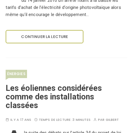
du 14 janvier 2010 un arrêté fixant à la baisse les
tarifs d’achat de l’électricité d’origine photovoltaïque alors
même qu’il encourage le développement…
CONTINUER LA LECTURE
ÉNERGIES
Les éoliennes considérées
comme des installations
classées
IL Y A 17 ANS
TEMPS DE LECTURE :
3 MINUTES
PAR
GILBERT
la suite des débats sur l’article 34 du projet de loi