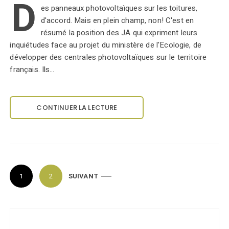
D
es panneaux photovoltaïques sur les toitures,
d'accord. Mais en plein champ, non! C'est en
résumé la position des JA qui expriment leurs
inquiétudes face au projet du ministère de l'Ecologie, de
développer des centrales photovoltaïques sur le territoire
français. Ils…
CONTINUER LA LECTURE
P
1
2
SUIVANT
a
g
i