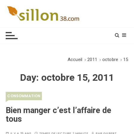
S
k
i
Le journal du monde rural
p
t
o
c
o
Accueil
2011
octobre
15
n
t
Day:
octobre 15, 2011
e
n
t
CONSOMMATION
Bien manger c’est l’affaire de
tous
IL Y A 15 ANS
TEMPS DE LECTURE :
1 MINUTE
PAR
GILBERT