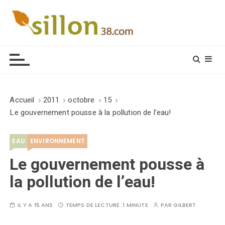
S
k
i
Le journal du monde rural
p
t
o
c
o
Accueil
2011
octobre
15
n
Le gouvernement pousse à la pollution de l’eau!
t
e
EAU
ENVIRONNEMENT
n
t
Le gouvernement pousse à
la pollution de l’eau!
IL Y A 15 ANS
TEMPS DE LECTURE :
1 MINUTE
PAR
GILBERT