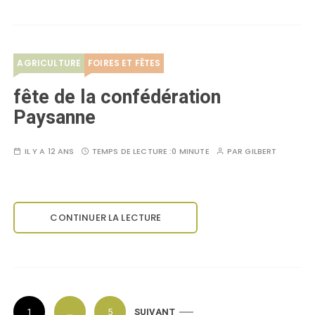
AGRICULTURE
FOIRES ET FÊTES
fête de la confédération
Paysanne
IL Y A 12 ANS
TEMPS DE LECTURE :
0 MINUTE
PAR
GILBERT
CONTINUER LA LECTURE
P
1
…
5
SUIVANT