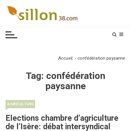
S
k
i
Le journal du monde rural
p
t
o
c
o
Accueil
confédération paysanne
n
t
Tag:
confédération
e
paysanne
n
t
AGRICULTURE
Elections chambre d’agriculture
de l’Isère: débat intersyndical