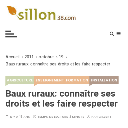
S
k
i
Le journal du monde rural
p
t
o
c
o
Accueil
2011
octobre
19
n
Baux ruraux: connaître ses droits et les faire respecter
t
e
AGRICULTURE
ENSEIGNEMENT-FORMATION
INSTALLATION
n
t
Baux ruraux: connaître ses
droits et les faire respecter
IL Y A 15 ANS
TEMPS DE LECTURE :
1 MINUTE
PAR
GILBERT