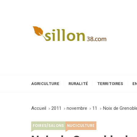
S
k
i
p
t
o
Le journal du monde rural
c
o
n
t
e
AGRICULTURE
RURALITÉ
TERRITOIRES
E
n
t
Accueil
2011
novembre
11
Noix de Grenobl
FOIRES/SALONS
NUCICULTURE