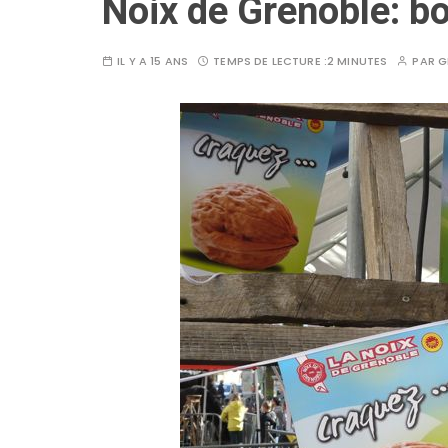
Noix de Grenoble: b
IL Y A 15 ANS
TEMPS DE LECTURE :
2 MINUTES
PAR
G