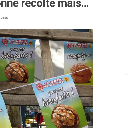
onne récolte mais…
ILBERT