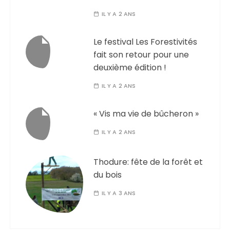
IL Y A 2 ANS
Le festival Les Forestivités
fait son retour pour une
deuxième édition !
IL Y A 2 ANS
« Vis ma vie de bûcheron »
IL Y A 2 ANS
Thodure: fête de la forêt et
du bois
IL Y A 3 ANS