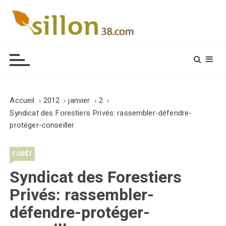
S
k
i
Le journal du monde rural
p
t
o
c
o
Accueil
2012
janvier
2
n
Syndicat des Forestiers Privés: rassembler-défendre-
t
protéger-conseiller
e
n
FORÊT
t
Syndicat des Forestiers
Privés: rassembler-
défendre-protéger-