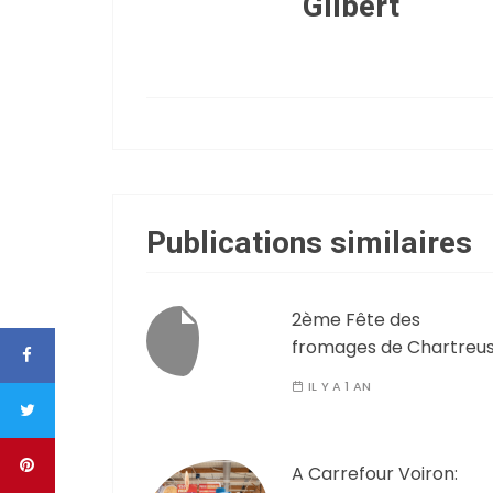
Gilbert
Publications similaires
2ème Fête des
fromages de Chartreu
IL Y A 1 AN
A Carrefour Voiron: