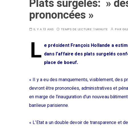
Plats surgelés: » de
prononcées »
IL Y A 13 ANS
TEMPS DE LECTURE :
1 MINUTE
PAR
GIL
L
e président François Hollande a esti
dans l’affaire des plats surgelés conf
place de boeuf.
« Il y a eu des manquements, visiblement, des p
devront être prononcées, administratives et pénales
en marge de l’inauguration d’un nouveau bâtiment 
banlieue parisienne.
« L’Etat a un double devoir de transparence et de