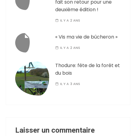
fait son retour pour une
deuxième édition !
IL Y A 2 ANS
« Vis ma vie de bûcheron »
IL Y A 2 ANS
Thodure: fête de la forêt et
du bois
IL Y A 3 ANS
Laisser un commentaire