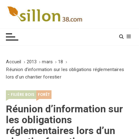
S
k
i
Le journal du monde rural
p
t
o
c
o
Accueil
2013
mars
18
n
Réunion d’information sur les obligations réglementaires
t
lors d’un chantier forestier
e
n
- FILIÈRE BOIS
FORÊT
t
Réunion d’information sur
les obligations
réglementaires lors d’un