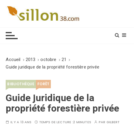
S
k
i
Le journal du monde rural
p
t
o
c
o
Accueil
2013
octobre
21
n
Guide juridique de la propriété forestière privée
t
e
BIBLIOTHÈQUE
FORÊT
n
t
Guide juridique de la
propriété forestière privée
IL Y A 13 ANS
TEMPS DE LECTURE :
2 MINUTES
PAR
GILBERT