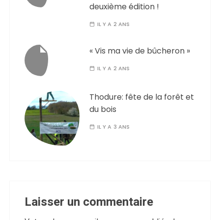
deuxième édition !
IL Y A 2 ANS
« Vis ma vie de bûcheron »
IL Y A 2 ANS
Thodure: fête de la forêt et
du bois
IL Y A 3 ANS
Laisser un commentaire