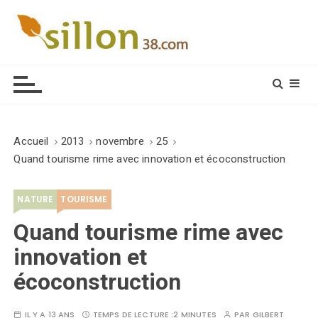
S
k
i
Le journal du monde rural
p
t
o
c
o
Accueil
2013
novembre
25
n
Quand tourisme rime avec innovation et écoconstruction
t
e
NATURE
TOURISME
n
t
Quand tourisme rime avec
innovation et
écoconstruction
IL Y A 13 ANS
TEMPS DE LECTURE :
2 MINUTES
PAR
GILBERT