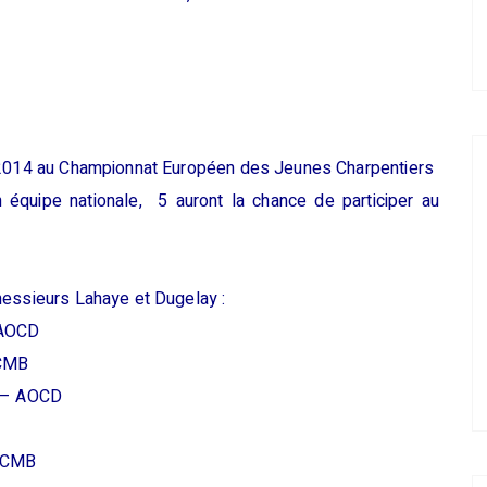
en équipe
nationale, 5 auront la chance de participer au
messieurs Lahaye et Dugelay :
 AOCD
FCMB
) – AOCD
 FCMB