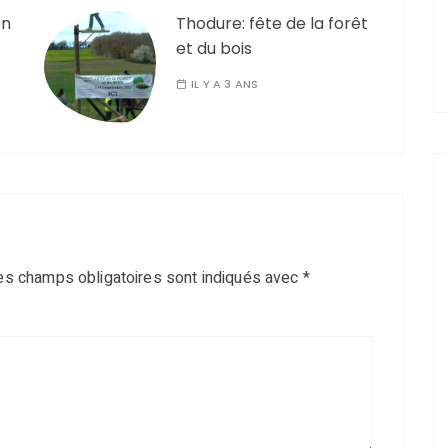
on
Thodure: fête de la forêt
et du bois
IL Y A 3 ANS
es champs obligatoires sont indiqués avec
*