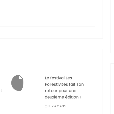
Le festival Les
Forestivités fait son
êt
retour pour une
deuxième édition !
IL Y A 2 ANS