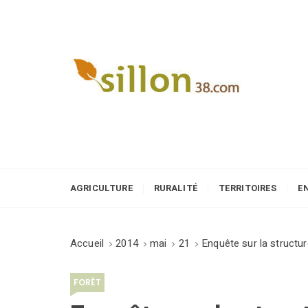
S
k
i
p
t
o
Le journal du monde rural
c
o
n
t
e
AGRICULTURE
RURALITÉ
TERRITOIRES
E
n
t
Accueil
2014
mai
21
Enquête sur la structur
FORÊT