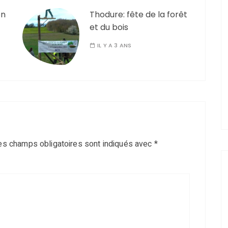
on
Thodure: fête de la forêt
et du bois
IL Y A 3 ANS
es champs obligatoires sont indiqués avec
*