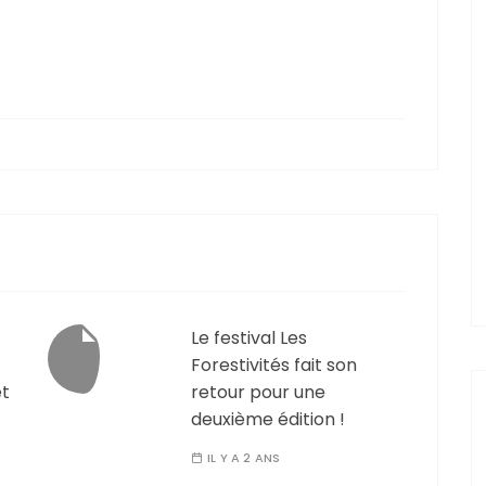
Le festival Les
Forestivités fait son
êt
retour pour une
deuxième édition !
IL Y A 2 ANS