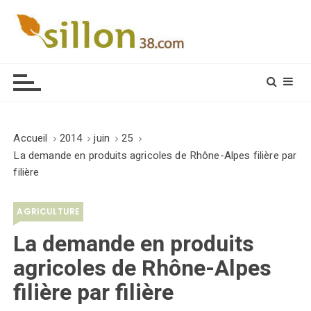
S
k
i
Le journal du monde rural
p
t
o
c
o
Accueil
2014
juin
25
n
La demande en produits agricoles de Rhône-Alpes filière par
t
filière
e
n
AGRICULTURE
t
La demande en produits
agricoles de Rhône-Alpes
filière par filière