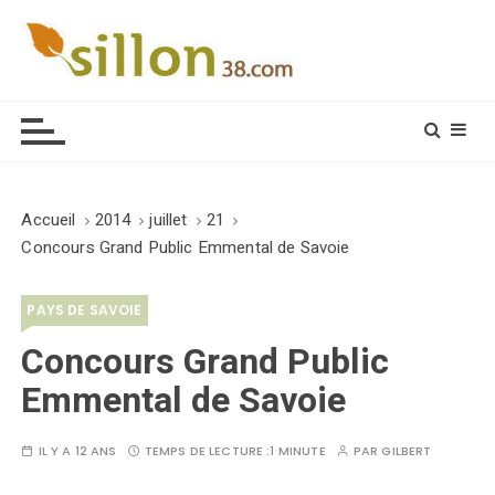
S
k
i
Le journal du monde rural
p
t
o
c
o
Accueil
2014
juillet
21
n
Concours Grand Public Emmental de Savoie
t
e
PAYS DE SAVOIE
n
t
Concours Grand Public
Emmental de Savoie
IL Y A 12 ANS
TEMPS DE LECTURE :
1 MINUTE
PAR
GILBERT