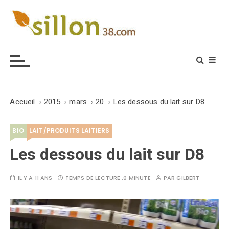
S
k
i
Le journal du monde rural
p
t
o
c
o
Accueil
2015
mars
20
Les dessous du lait sur D8
n
t
BIO
LAIT/PRODUITS LAITIERS
e
n
Les dessous du lait sur D8
t
IL Y A 11 ANS
TEMPS DE LECTURE :
0 MINUTE
PAR
GILBERT