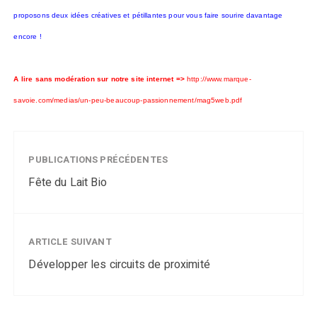
proposons deux idées créatives et pétillantes pour vous faire sourire davantage
encore !
A lire sans modération sur notre site internet =>
http://www.marque-
savoie.com/medias/un-peu-beaucoup-passionnement/mag5web.pdf
PUBLICATIONS PRÉCÉDENTES
Fête du Lait Bio
ARTICLE SUIVANT
Développer les circuits de proximité