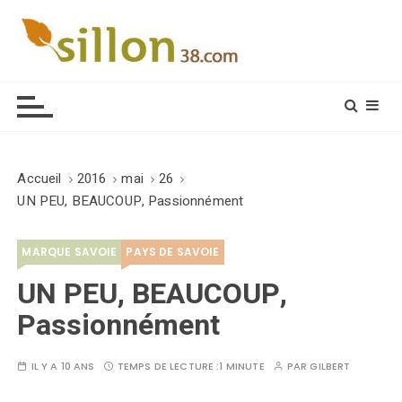
S
k
i
Le journal du monde rural
p
t
o
c
o
Accueil
2016
mai
26
n
UN PEU, BEAUCOUP, Passionnément
t
e
MARQUE SAVOIE
PAYS DE SAVOIE
n
t
UN PEU, BEAUCOUP,
Passionnément
IL Y A 10 ANS
TEMPS DE LECTURE :
1 MINUTE
PAR
GILBERT