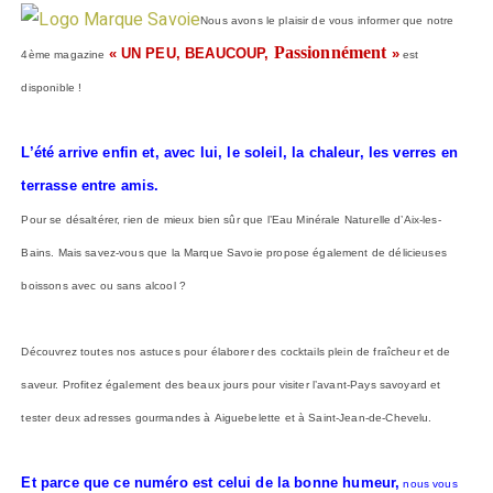
Nous avons le plaisir de vous informer que notre
Passionnément
« UN PEU, BEAUCOUP,
»
4ème magazine
est
disponible !
L’été arrive enfin et, avec lui, le soleil, la chaleur, les verres en
terrasse entre amis.
Pour se désaltérer, rien de mieux bien sûr que l’Eau Minérale Naturelle d’Aix-les-
Bains. Mais savez-vous que la Marque Savoie propose également de délicieuses
boissons avec ou sans alcool ?
Découvrez toutes nos astuces pour élaborer des cocktails plein de fraîcheur et de
saveur. Profitez également des beaux jours pour visiter l’avant-Pays savoyard et
tester deux adresses gourmandes à Aiguebelette et à Saint-Jean-de-Chevelu.
Et parce que ce numéro est celui de la bonne humeur,
nous vous