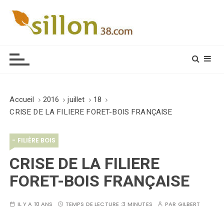
S
k
i
Le journal du monde rural
p
t
o
c
o
Accueil
2016
juillet
18
n
CRISE DE LA FILIERE FORET-BOIS FRANÇAISE
t
e
- FILIÈRE BOIS
n
t
CRISE DE LA FILIERE
FORET-BOIS FRANÇAISE
IL Y A 10 ANS
TEMPS DE LECTURE :
3 MINUTES
PAR
GILBERT