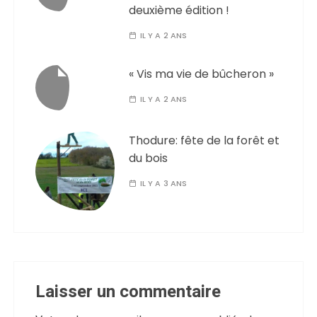
deuxième édition !
IL Y A 2 ANS
« Vis ma vie de bûcheron »
IL Y A 2 ANS
Thodure: fête de la forêt et
du bois
IL Y A 3 ANS
Laisser un commentaire