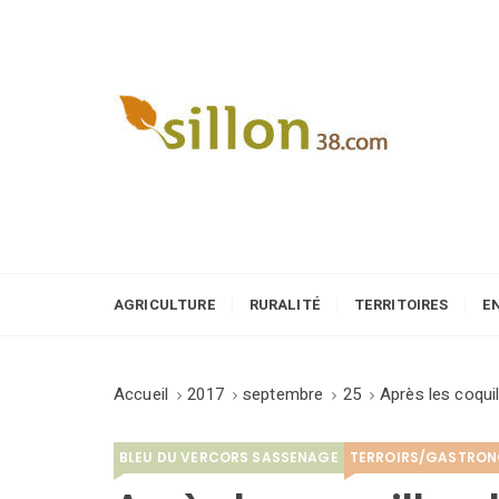
S
k
i
p
t
o
Le journal du monde rural
c
o
n
t
e
AGRICULTURE
RURALITÉ
TERRITOIRES
E
n
t
Accueil
2017
septembre
25
Après les coquil
BLEU DU VERCORS SASSENAGE
TERROIRS/GASTRON