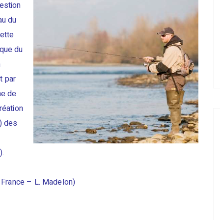
estion
au du
ette
ique du
n
t par
me de
réation
) des
e
).
 France – L. Madelon)