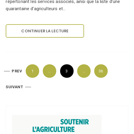
répertoriant les services associés, ainsi que la liste d’une
quarantaine d’agriculteurs et…
CONTINUER LA LECTURE
P
PREV
1
…
3
…
36
a
g
SUIVANT
i
n
a
t
i