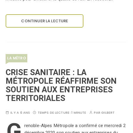
CONTINUER LA LECTURE
LA MÉTRO
CRISE SANITAIRE : LA
MÉTROPOLE RÉAFFIRME SON
SOUTIEN AUX ENTREPRISES
TERRITORIALES
IL Y A 6 ANS
TEMPS DE LECTURE :
1 MINUTE
PAR
GILBERT
G
renoble-Alpes Métropole a confirmé ce mercredi 2
décembre 2020 son soutien aux entreprises du