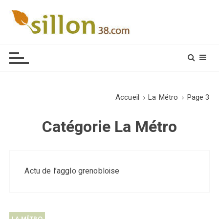
S
k
i
Le journal du monde rural
p
t
o
c
o
Accueil
La Métro
Page 3
n
t
Catégorie
La Métro
e
n
t
Actu de l’agglo grenobloise
LA MÉTRO