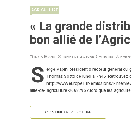
AGRICULTURE
« La grande distrib
bon allié de l’Agri
IL Y A 10 ANS
TEMPS DE LECTURE :
3 MINUTES
PAR
G
S
erge Papin, président directeur général du
Thomas Sotto ce lundi à 7h45. Retrouvez cet
http://www.europe1.fr/emissions/l-intervie
allie-de-lagriculture-2668795 Alors que les agricul
CONTINUER LA LECTURE