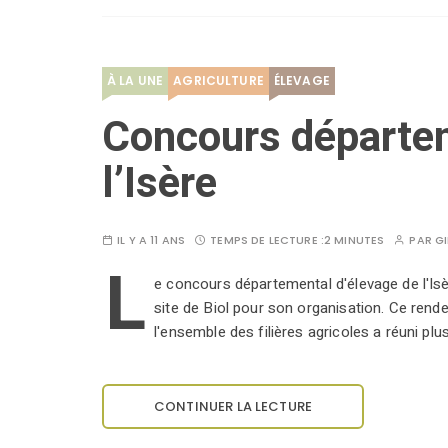
À LA UNE
AGRICULTURE
ÉLEVAGE
Concours départem
l’Isère
IL Y A 11 ANS
TEMPS DE LECTURE :
2 MINUTES
PAR
GI
L
e concours départemental d'élevage de l'Isèr
site de Biol pour son organisation. Ce rend
l'ensemble des filières agricoles a réuni plu
CONTINUER LA LECTURE