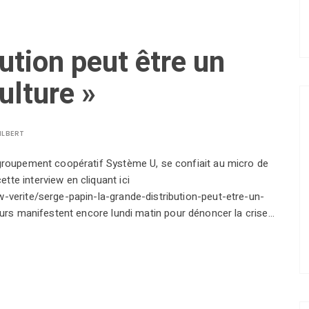
ution peut être un
culture »
ILBERT
 groupement coopératif Système U, se confiait au micro de
te interview en cliquant ici
w-verite/serge-papin-la-grande-distribution-peut-etre-un-
teurs manifestent encore lundi matin pour dénoncer la crise…