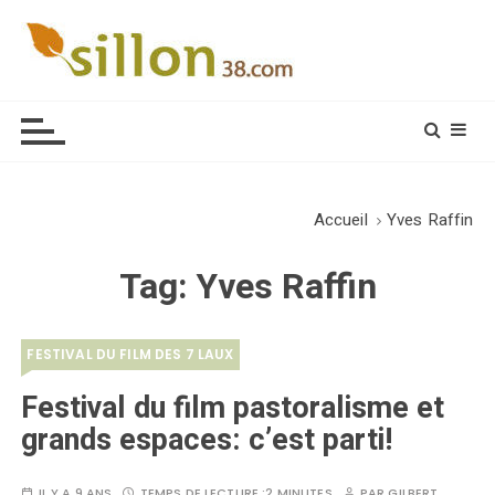
S
k
i
Le journal du monde rural
p
t
o
c
o
Accueil
Yves Raffin
n
t
Tag:
Yves Raffin
e
n
t
FESTIVAL DU FILM DES 7 LAUX
Festival du film pastoralisme et
grands espaces: c’est parti!
IL Y A 9 ANS
TEMPS DE LECTURE :
2 MINUTES
PAR
GILBERT