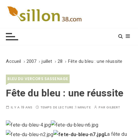
S
k
i
Le journal du monde rural
p
t
o
c
o
Accueil
2007
juillet
28
Fête du bleu : une réussite
n
t
BLEU DU VERCORS SASSENAGE
e
n
Fête du bleu : une réussite
t
IL Y A 19 ANS
TEMPS DE LECTURE :
1 MINUTE
PAR
GILBERT
L
a fête du