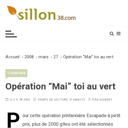
S
k
i
Le journal du monde rural
p
t
o
c
o
Accueil
2008
mars
27
Opération “Mai” toi au vert
n
t
TOURISME
e
n
Opération “Mai” toi au vert
t
IL Y A 18 ANS
TEMPS DE LECTURE :
0 MINUTE
PAR
GILBERT
P
our cette opération printannière Escapade à petit
prix, plus de 2000 gîtes ont été sélectionnés