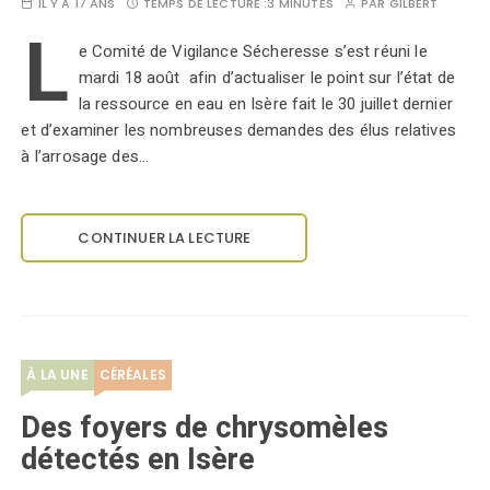
IL Y A 17 ANS
TEMPS DE LECTURE :
3 MINUTES
PAR
GILBERT
L
e Comité de Vigilance Sécheresse s’est réuni le
mardi 18 août afin d’actualiser le point sur l’état de
la ressource en eau en Isère fait le 30 juillet dernier
et d’examiner les nombreuses demandes des élus relatives
à l’arrosage des…
CONTINUER LA LECTURE
À LA UNE
CÉRÉALES
Des foyers de chrysomèles
détectés en Isère