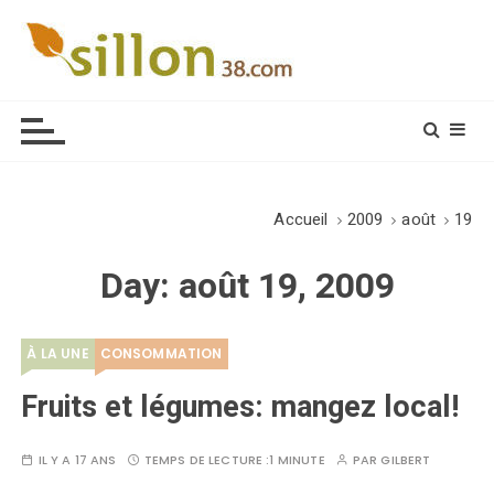
S
k
i
Le journal du monde rural
p
t
o
c
o
Accueil
2009
août
19
n
t
Day:
août 19, 2009
e
n
t
À LA UNE
CONSOMMATION
Fruits et légumes: mangez local!
IL Y A 17 ANS
TEMPS DE LECTURE :
1 MINUTE
PAR
GILBERT