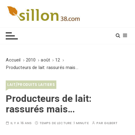
S
k
i
Le journal du monde rural
p
t
o
c
o
Accueil
2010
août
12
n
Producteurs de lait: rassurés mais…
t
e
LAIT/PRODUITS LAITIERS
n
t
Producteurs de lait:
rassurés mais…
IL Y A 16 ANS
TEMPS DE LECTURE :
1 MINUTE
PAR
GILBERT