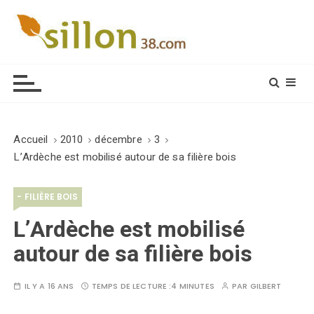
S
k
i
Le journal du monde rural
p
t
o
c
o
Accueil
2010
décembre
3
n
L’Ardèche est mobilisé autour de sa filière bois
t
e
- FILIÈRE BOIS
n
t
L’Ardèche est mobilisé
autour de sa filière bois
IL Y A 16 ANS
TEMPS DE LECTURE :
4 MINUTES
PAR
GILBERT