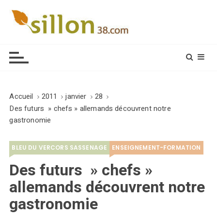
S
k
i
Le journal du monde rural
p
t
o
c
o
Accueil
2011
janvier
28
n
Des futurs » chefs » allemands découvrent notre
t
gastronomie
e
n
BLEU DU VERCORS SASSENAGE
ENSEIGNEMENT-FORMATION
t
Des futurs » chefs »
allemands découvrent notre
gastronomie