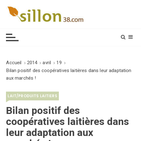
S
k
i
Le journal du monde rural
p
t
o
c
o
Accueil
2014
avril
19
n
Bilan positif des coopératives laitières dans leur adaptation
t
aux marchés !
e
n
LAIT/PRODUITS LAITIERS
t
Bilan positif des
coopératives laitières dans
leur adaptation aux